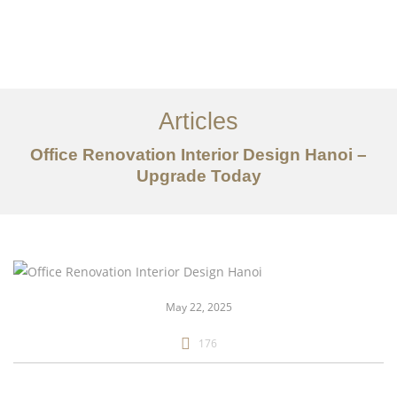
Articles
Office Renovation Interior Design Hanoi –
Upgrade Today
danh mục đầu tư
Về
Dịch vụ
May 22, 2025
Bài viết
176
Liên hệ chúng tôi
EN